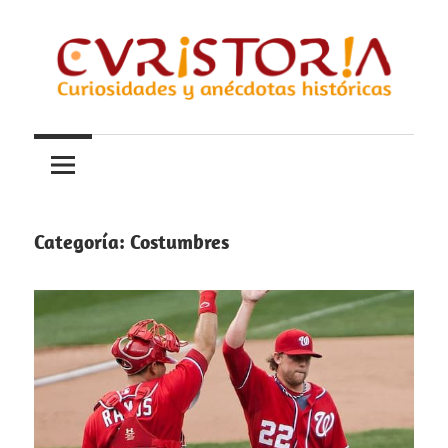
Saltar
al
contenido
Curiosidades
Curistoria
y
anécdotas
de
la
Categoría:
Costumbres
historia