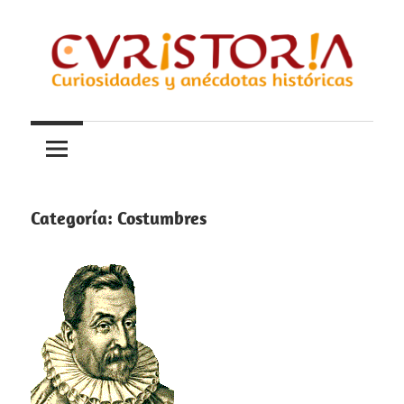
Saltar
al
contenido
Curiosidades
Curistoria
y
anécdotas
de
la
Categoría:
Costumbres
historia