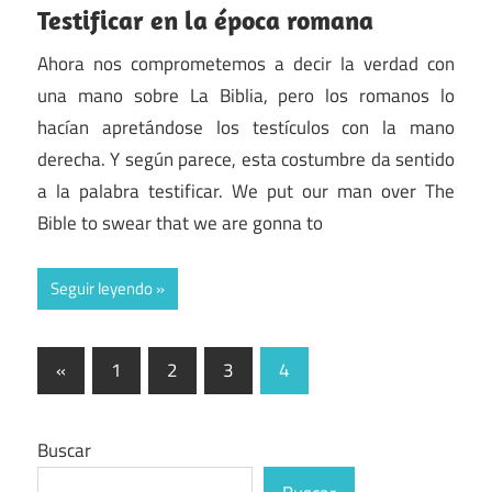
Testificar en la época romana
Ahora nos comprometemos a decir la verdad con
una mano sobre La Biblia, pero los romanos lo
hacían apretándose los testículos con la mano
derecha. Y según parece, esta costumbre da sentido
a la palabra testificar. We put our man over The
Bible to swear that we are gonna to
Seguir leyendo
Paginación
Entradas
«
1
2
3
4
anteriores
de
entradas
Buscar