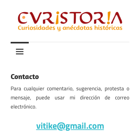
Saltar
al
contenido
Curiosidades
Curistoria
y
anécdotas
de
la
Contacto
historia
Para cualquier comentario, sugerencia, protesta o
mensaje, puede usar mi dirección de correo
electrónico.
vitike@gmail.com