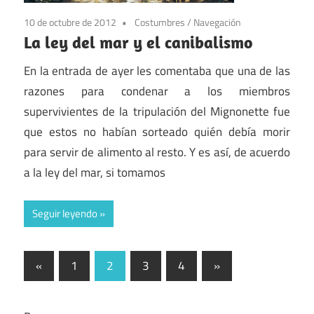
10 de octubre de 2012
Costumbres
/
Navegación
La ley del mar y el canibalismo
En la entrada de ayer les comentaba que una de las
razones para condenar a los miembros
supervivientes de la tripulación del Mignonette fue
que estos no habían sorteado quién debía morir
para servir de alimento al resto. Y es así, de acuerdo
a la ley del mar, si tomamos
Seguir leyendo
Paginación
Entradas
Entradas
«
1
2
3
4
»
anteriores
siguientes
de