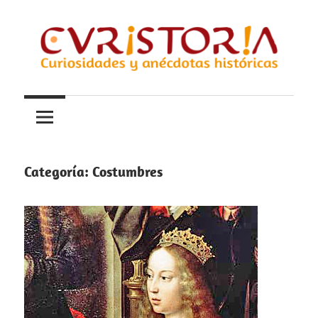
Saltar
al
contenido
Curiosidades
Curistoria
y
anécdotas
de
la
Categoría:
Costumbres
historia