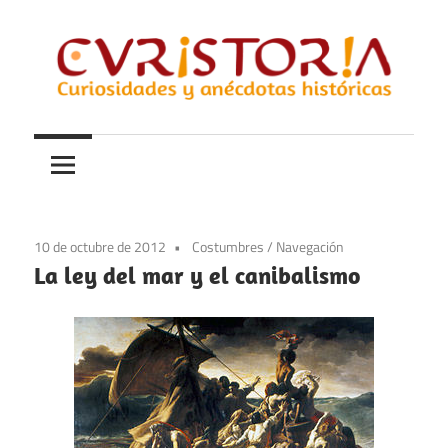
Saltar
al
contenido
Curiosidades
Curistoria
y
anécdotas
de
la
10 de octubre de 2012
Costumbres
/
Navegación
historia
La ley del mar y el canibalismo