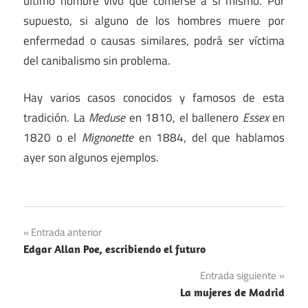
último hombre vivo que comerse a sí mismo. Por
supuesto, si alguno de los hombres muere por
enfermedad o causas similares, podrá ser víctima
del canibalismo sin problema.
Hay varios casos conocidos y famosos de esta
tradición. La
Meduse
en 1810, el ballenero
Essex
en
1820 o el
Mignonette
en 1884, del que hablamos
ayer son algunos ejemplos.
Navegación
Entrada anterior
Edgar Allan Poe, escribiendo el futuro
de
Entrada siguiente
entradas
La mujeres de Madrid