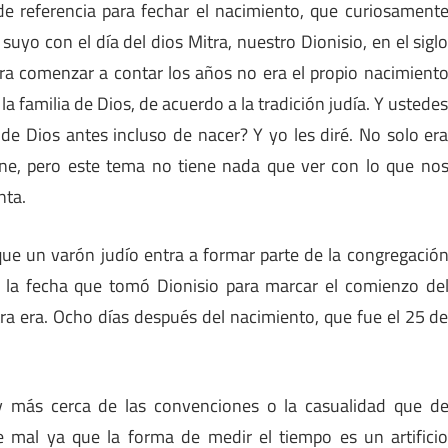
 referencia para fechar el nacimiento, que curiosament
 suyo con el día del dios Mitra, nuestro Dionisio, en el sigl
ara comenzar a contar los años no era el propio nacimient
 la familia de Dios, de acuerdo a la tradición judía. Y ustede
a de Dios antes incluso de nacer? Y yo les diré. No solo er
rne, pero este tema no tiene nada que ver con lo que no
nta.
 que un varón judío entra a formar parte de la congregació
 la fecha que tomó Dionisio para marcar el comienzo de
ra era. Ocho días después del nacimiento, que fue el 25 d
y más cerca de las convenciones o la casualidad que d
e mal ya que la forma de medir el tiempo es un artifici