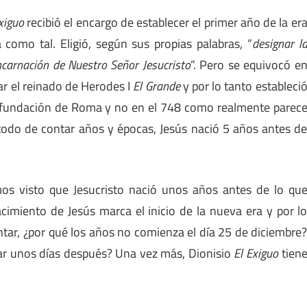
xiguo
recibió el encargo de establecer el primer año de la er
como tal. Eligió, según sus propias palabras, “
designar l
ncarnación de Nuestro Señor Jesucristo
”. Pero se equivocó e
ar el reinado de Herodes I
El Grande
y por lo tanto estableci
a fundación de Roma y no en el 748 como realmente parec
todo de contar años y épocas, Jesús nació 5 años antes d
os visto que Jesucristo nació unos años antes de lo qu
imiento de Jesús marca el inicio de la nueva era y por l
ontar, ¿por qué los años no comienza el día 25 de diciembre
tar unos días después? Una vez más, Dionisio
El Exiguo
tien