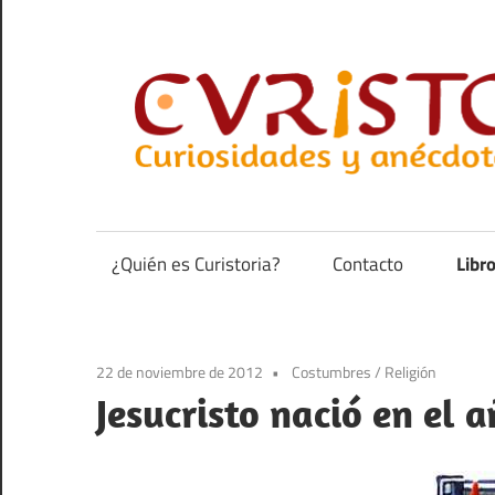
Saltar
al
contenido
Curiosidades
y
anécdotas
¿Quién es Curistoria?
Contacto
Libr
de
la
historia
22 de noviembre de 2012
Costumbres
/
Religión
Jesucristo nació en el a