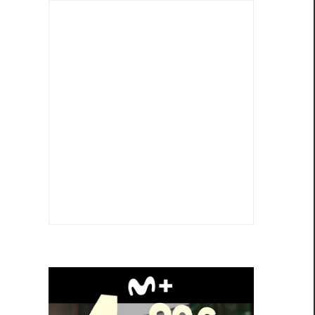
o
a
a