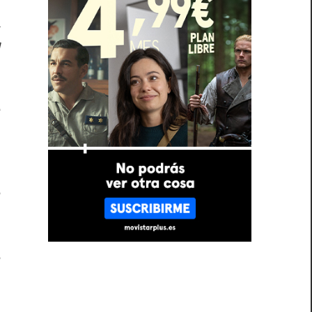
a
a
n
ó
e
e
e
o
?
e