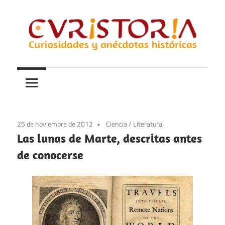
Saltar
al
contenido
Curiosidades
Curistoria
y
anécdotas
de
la
25 de noviembre de 2012
Ciencia
/
Literatura
historia
Las lunas de Marte, descritas antes
de conocerse