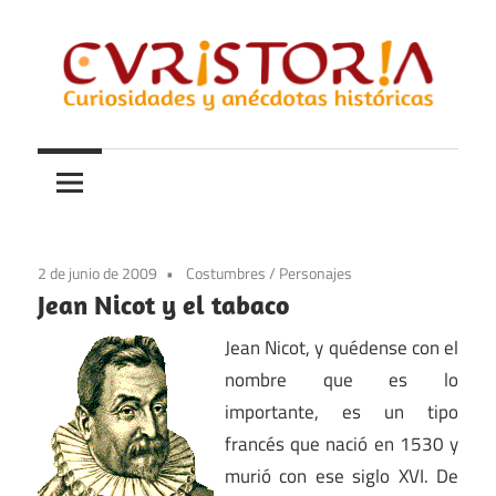
Saltar
al
contenido
Curiosidades
Curistoria
y
anécdotas
de
la
2 de junio de 2009
Costumbres
/
Personajes
historia
Jean Nicot y el tabaco
Jean Nicot, y quédense con el
nombre que es lo
importante, es un tipo
francés que nació en 1530 y
murió con ese siglo XVI. De