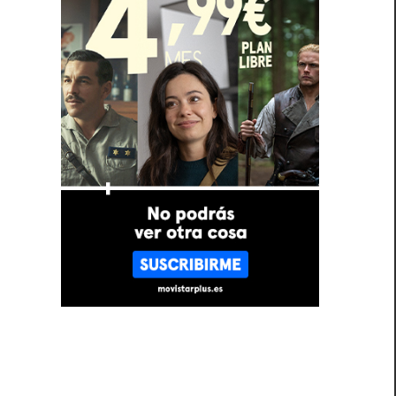
n
e
e
n