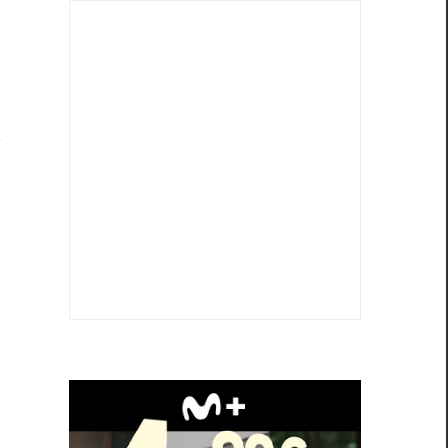
n
a
l
e
a