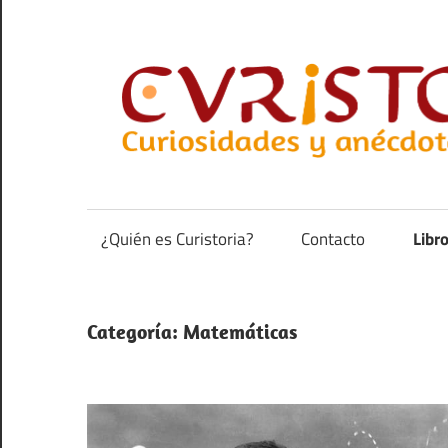
Saltar
al
contenido
Curiosidades
y
anécdotas
¿Quién es Curistoria?
Contacto
Libr
de
la
historia
Categoría:
Matemáticas