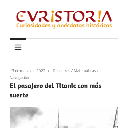
Saltar
al
contenido
Curiosidades
Curistoria
y
anécdotas
de
la
13 de marzo de 2022
Desastres
/
Matemáticas
/
historia
Navegación
El pasajero del Titanic con más
suerte