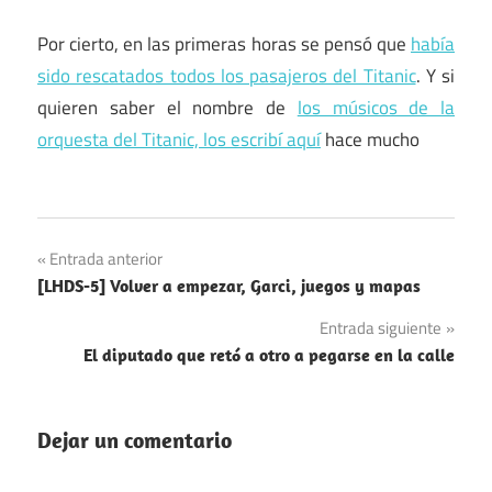
Por cierto, en las primeras horas se pensó que
había
sido rescatados todos los pasajeros del Titanic
. Y si
quieren saber el nombre de
los músicos de la
orquesta del Titanic, los escribí aquí
hace mucho
Desastres
Navegación
Entrada anterior
Matemáticas
[LHDS-5] Volver a empezar, Garci, juegos y mapas
de
Navegación
Entrada siguiente
entradas
El diputado que retó a otro a pegarse en la calle
Dejar un comentario