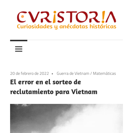
Saltar
al
contenido
Curiosidades
Curistoria
y
anécdotas
de
la
20 de febrero de 2022
Guerra de Vietnam
/
Matemáticas
historia
El error en el sorteo de
reclutamiento para Vietnam