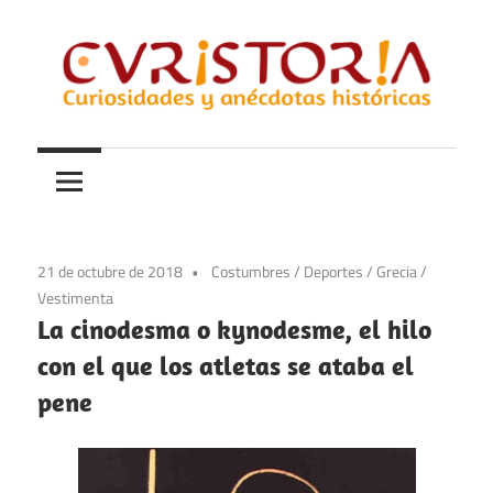
Saltar
al
contenido
Curiosidades
Curistoria
y
anécdotas
de
la
21 de octubre de 2018
Costumbres
/
Deportes
/
Grecia
/
historia
Vestimenta
La cinodesma o kynodesme, el hilo
con el que los atletas se ataba el
pene