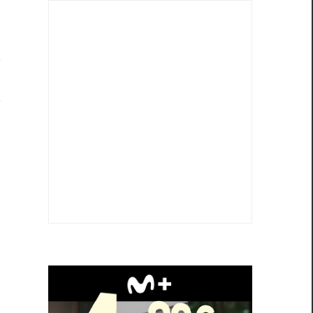
a
n
a
a
d