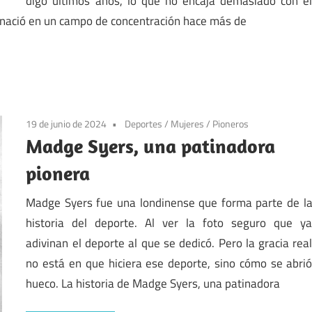
digo últimos años, lo que no encaja demasiado con e
s nació en un campo de concentración hace más de
19 de junio de 2024
Deportes
/
Mujeres
/
Pioneros
Madge Syers, una patinadora
pionera
Madge Syers fue una londinense que forma parte de l
historia del deporte. Al ver la foto seguro que y
adivinan el deporte al que se dedicó. Pero la gracia rea
no está en que hiciera ese deporte, sino cómo se abri
hueco. La historia de Madge Syers, una patinadora