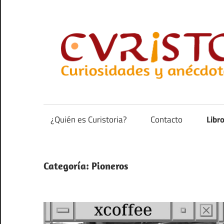
Saltar
al
contenido
Curiosidades
y
anécdotas
¿Quién es Curistoria?
Contacto
Libr
de
la
historia
Categoría:
Pioneros