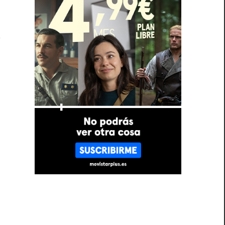
s
a
.
e
a