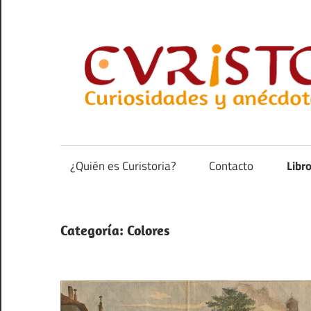
Saltar
al
contenido
Curiosidades
y
anécdotas
¿Quién es Curistoria?
Contacto
Libr
de
la
historia
Categoría:
Colores