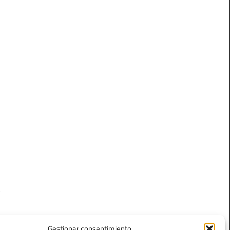
l
n
.
a
n
Gestionar consentimiento