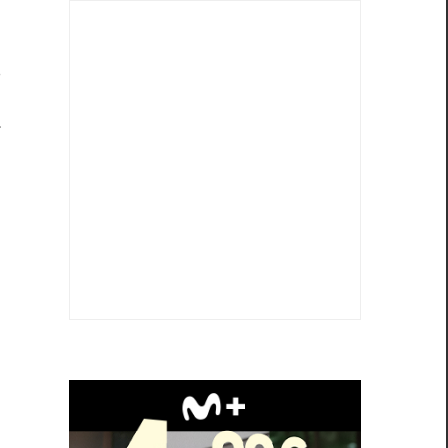
u
s
n
r
e