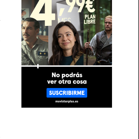
e
r
n
a
s