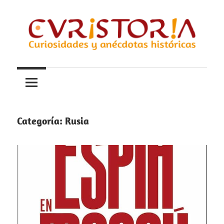
Saltar
al
contenido
Curiosidades
Curistoria
y
anécdotas
de
la
Categoría:
Rusia
historia