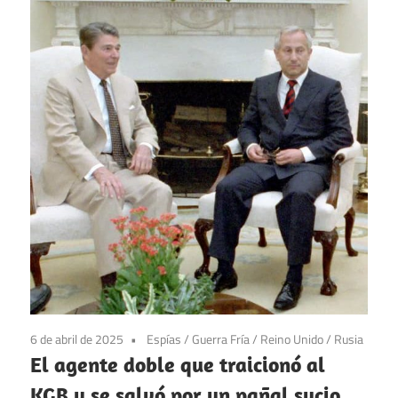
6 de abril de 2025
Espías
/
Guerra Fría
/
Reino Unido
/
Rusia
El agente doble que traicionó al
KGB y se salvó por un pañal sucio