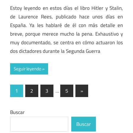
Estoy leyendo en estos días el libro Hitler y Stalin,
de Laurence Rees, publicado hace unos días en
España. Ya les hablaré de él con más detalle en
breve, porque merece mucho la pena. Exhaustivo y
muy documentado, se centra en cómo actuaron los
dos dictadores durante la Segunda Guerra
Seguir leyendo
Paginación
Entradas
1
2
3
…
5
»
siguientes
de
entradas
Buscar
Buscar