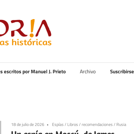
Curistoria
os escritos por Manuel J. Prieto
Archivo
Suscribirse
18 de julio de 2026
Espías
/
Libros
/
recomendaciones
/
Rusia
Un espía en Moscú, de James