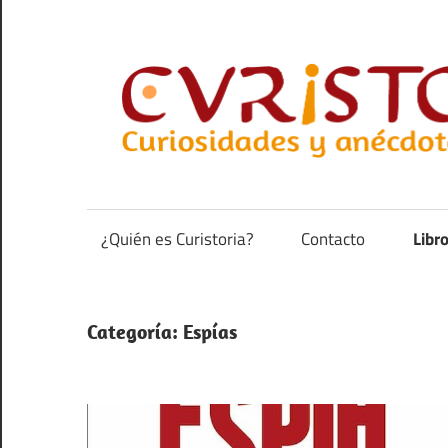
Saltar
al
contenido
Curiosidades
y
anécdotas
¿Quién es Curistoria?
Contacto
Libr
de
la
historia
Categoría:
Espías