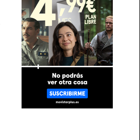
a
,
e
n
n