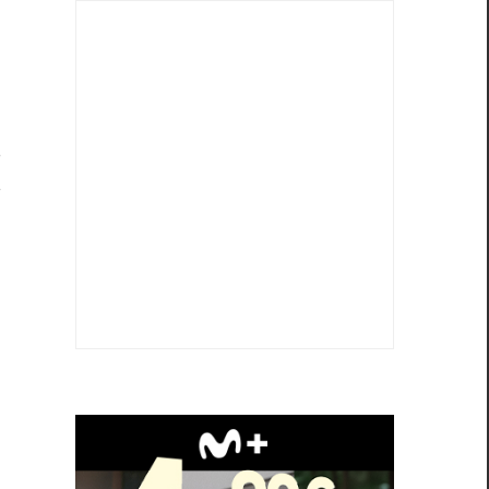
o
a
s
a
a