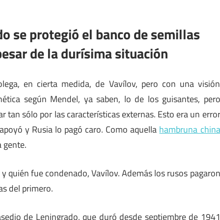
o se protegió el banco de semillas
pesar de la durísima situación
lega, en cierta medida, de Vavílov, pero con una visió
genética según Mendel, ya saben, lo de los guisantes, per
tan sólo por las características externas. Esto era un erro
lo apoyó y Rusia lo pagó caro. Como aquella
hambruna chin
 gente.
o, y quién fue condenado, Vavílov. Además los rusos pagaro
as del primero.
l asedio de Leningrado, que duró desde septiembre de 194