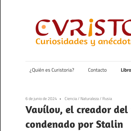
Saltar
al
contenido
Curiosidades
y
anécdotas
¿Quién es Curistoria?
Contacto
Libr
de
la
historia
6 de junio de 2024
Ciencia
/
Naturaleza
/
Rusia
Vavílov, el creador de
condenado por Stalin