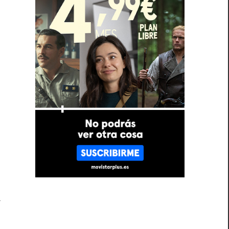
e
a
o