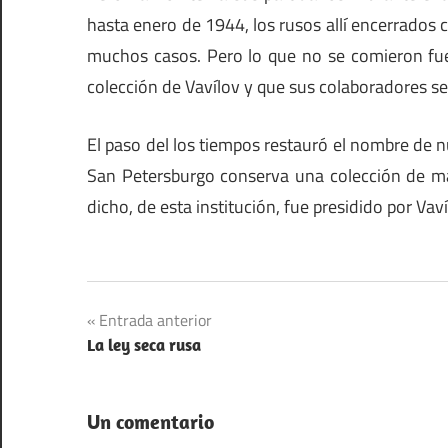
hasta enero de 1944, los rusos allí encerrados
muchos casos. Pero lo que no se comieron fue
colección de Vavílov y que sus colaboradores se
El paso del los tiempos restauró el nombre de nu
San Petersburgo conserva una colección de mat
dicho, de esta institución, fue presidido por Va
Ciencia
Navegación
Entrada anterior
Naturaleza
La ley seca rusa
de
Rusia
entradas
Un comentario