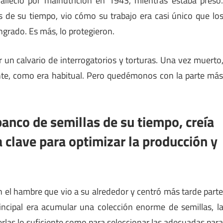
lleció por malnutrición en 1943, mientras estaba preso
s de su tiempo, vio cómo su trabajo era casi único que lo
grado. Es más, lo protegieron.
un calvario de interrogatorios y torturas. Una vez muerto
nte, como era habitual. Pero quedémonos con la parte má
banco de semillas de su tiempo, creía
a clave para optimizar la producción y
 el hambre que vio a su alrededor y centró más tarde part
rincipal era acumular una colección enorme de semillas, l
rlas lo suficiente como para seleccionar las adecuadas par