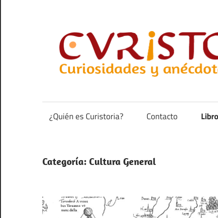
Saltar
al
contenido
Curiosidades
y
anécdotas
¿Quién es Curistoria?
Contacto
Libr
de
la
historia
Categoría:
Cultura General