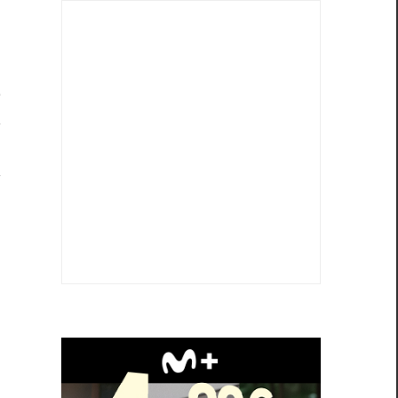
o
a
n
a