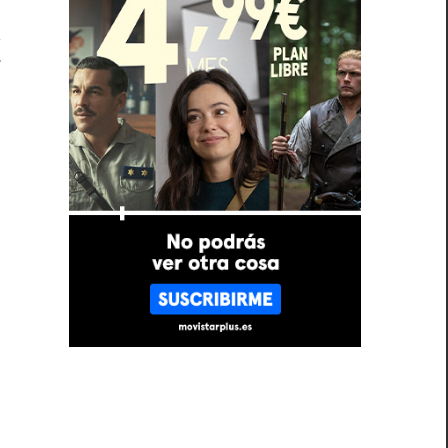
a
r
l
,