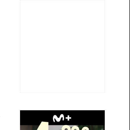
i
l
o
u