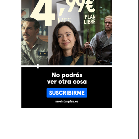
o
l
y