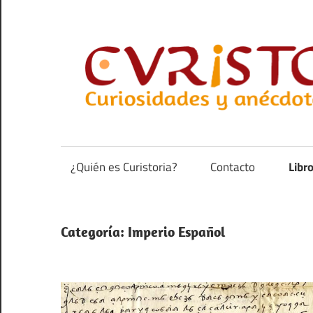
Saltar
al
contenido
Curiosidades
y
anécdotas
¿Quién es Curistoria?
Contacto
Libr
de
la
historia
Categoría:
Imperio Español