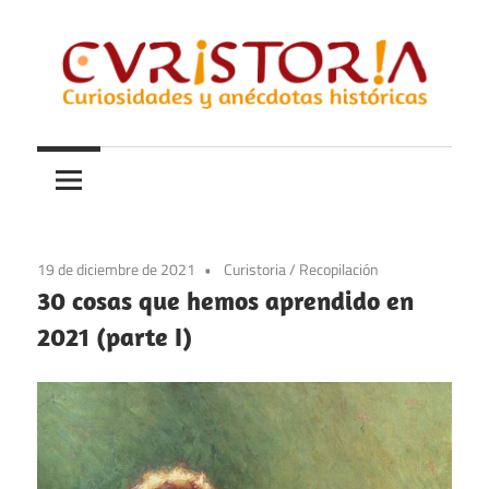
Saltar
al
contenido
Curiosidades
Curistoria
y
anécdotas
de
la
19 de diciembre de 2021
Curistoria
/
Recopilación
historia
30 cosas que hemos aprendido en
2021 (parte I)