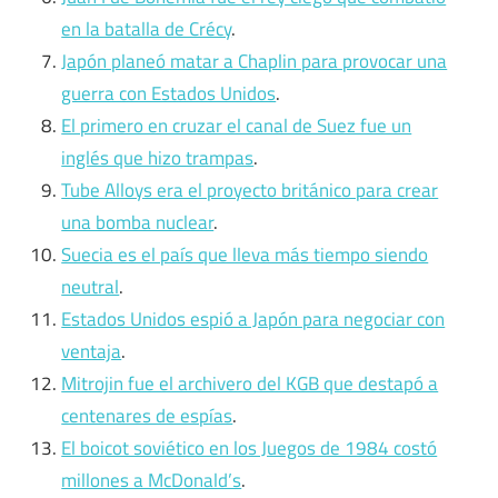
en la batalla de Crécy
.
Japón planeó matar a Chaplin para provocar una
guerra con Estados Unidos
.
El primero en cruzar el canal de Suez fue un
inglés que hizo trampas
.
Tube Alloys era el proyecto británico para crear
una bomba nuclear
.
Suecia es el país que lleva más tiempo siendo
neutral
.
Estados Unidos espió a Japón para negociar con
ventaja
.
Mitrojin fue el archivero del KGB que destapó a
centenares de espías
.
El boicot soviético en los Juegos de 1984 costó
millones a McDonald’s
.