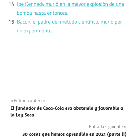
Joe Kennedy murió en la mayor explosión de una
bomba hasta entonces
.
Bacon, el padre del método científico, murió por
un experimento
.
Curistoria
Navegación
Entrada anterior
Recopilación
El fundador de Coca-Cola era abstemio y favorable a
de
la Ley Seca
entradas
Entrada siguiente
30 cosas que hemos aprendido en 2021 (parte II)