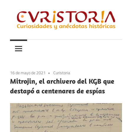
Saltar
al
contenido
Curiosidades
Curistoria
y
anécdotas
de
la
16 de mayo de 2021
Curistoria
historia
Mitrojin, el archivero del KGB que
destapó a centenares de espías