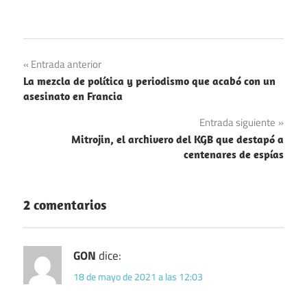
Alimentos
Navegación
Entrada anterior
Reyes
La mezcla de política y periodismo que acabó con un
de
asesinato en Francia
entradas
Entrada siguiente
Mitrojin, el archivero del KGB que destapó a
centenares de espías
2 comentarios
GON
dice:
18 de mayo de 2021 a las 12:03