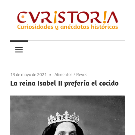
Saltar
al
contenido
Curiosidades
Curistoria
y
anécdotas
de
la
13 de mayo de 2021
Alimentos
/
Reyes
historia
La reina Isabel II prefería el cocido