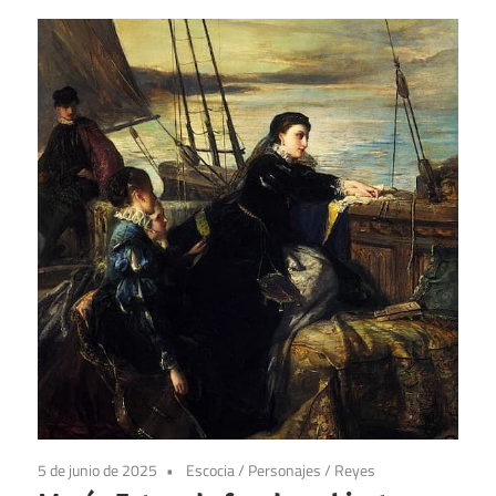
5 de junio de 2025
Escocia
/
Personajes
/
Reyes