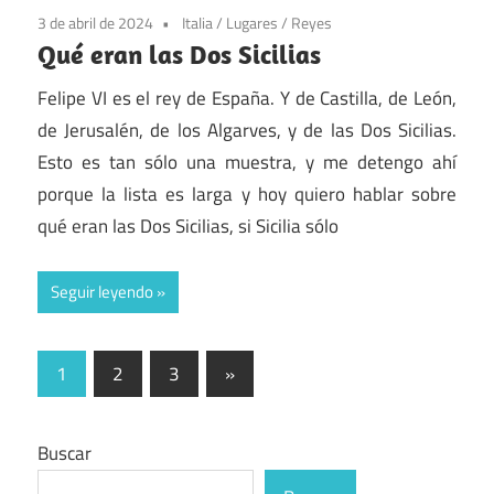
3 de abril de 2024
Italia
/
Lugares
/
Reyes
Qué eran las Dos Sicilias
Felipe VI es el rey de España. Y de Castilla, de León,
de Jerusalén, de los Algarves, y de las Dos Sicilias.
Esto es tan sólo una muestra, y me detengo ahí
porque la lista es larga y hoy quiero hablar sobre
qué eran las Dos Sicilias, si Sicilia sólo
Seguir leyendo
Paginación
Entradas
1
2
3
»
siguientes
de
entradas
Buscar