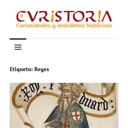
Saltar
al
contenido
Curiosidades
Curistoria
y
anécdotas
de
la
Etiqueta:
Reyes
historia