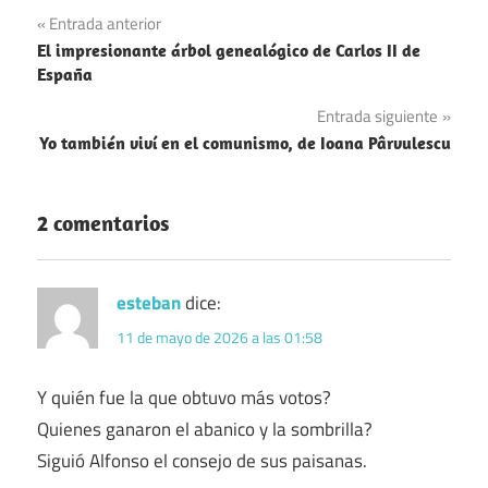
Economía
Navegación
Entrada anterior
Empresas
El impresionante árbol genealógico de Carlos II de
de
España
España
entradas
Entrada siguiente
Medios de
Yo también viví en el comunismo, de Ioana Pârvulescu
comunicación
Reyes
2 comentarios
esteban
dice:
11 de mayo de 2026 a las 01:58
Y quién fue la que obtuvo más votos?
Quienes ganaron el abanico y la sombrilla?
Siguió Alfonso el consejo de sus paisanas.