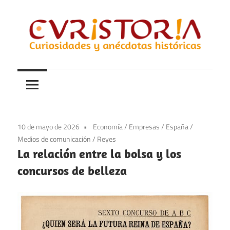
Saltar
al
contenido
Curiosidades
Curistoria
y
anécdotas
de
la
10 de mayo de 2026
Economía
/
Empresas
/
España
/
historia
Medios de comunicación
/
Reyes
La relación entre la bolsa y los
concursos de belleza