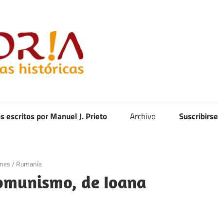
Curistoria
os escritos por Manuel J. Prieto
Archivo
Suscribirse
ones
/
Rumanía
comunismo, de Ioana