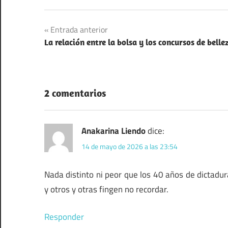
Comunismo
Navegación
Entrada anterior
Libros
La relación entre la bolsa y los concursos de belle
de
Recomendaciones
entradas
Rumanía
2 comentarios
Anakarina Liendo
dice:
14 de mayo de 2026 a las 23:54
Nada distinto ni peor que los 40 años de dictadu
y otros y otras fingen no recordar.
Responder