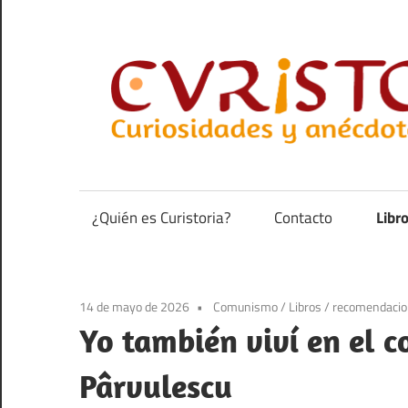
Saltar
al
contenido
Curiosidades
y
anécdotas
¿Quién es Curistoria?
Contacto
Libr
de
la
historia
14 de mayo de 2026
Comunismo
/
Libros
/
recomendaci
Yo también viví en el 
Pârvulescu