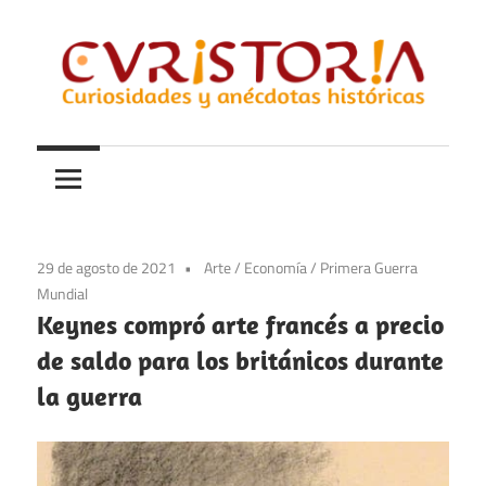
Saltar
al
contenido
Curiosidades
Curistoria
y
anécdotas
de
la
29 de agosto de 2021
Arte
/
Economía
/
Primera Guerra
historia
Mundial
Keynes compró arte francés a precio
de saldo para los británicos durante
la guerra