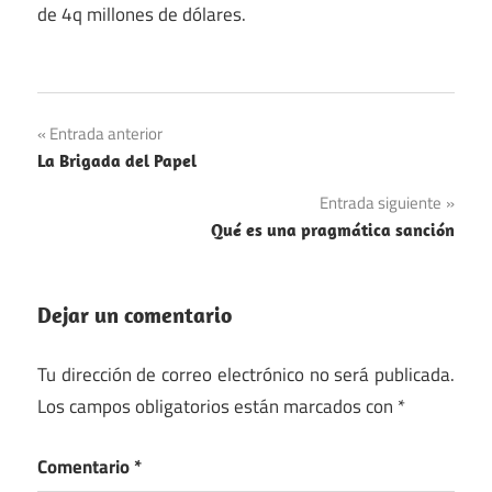
de 4q millones de dólares.
Arte
Navegación
Entrada anterior
Economía
La Brigada del Papel
de
Primera
Entrada siguiente
entradas
Guerra
Qué es una pragmática sanción
Mundial
Dejar un comentario
Tu dirección de correo electrónico no será publicada.
Los campos obligatorios están marcados con
*
Comentario
*