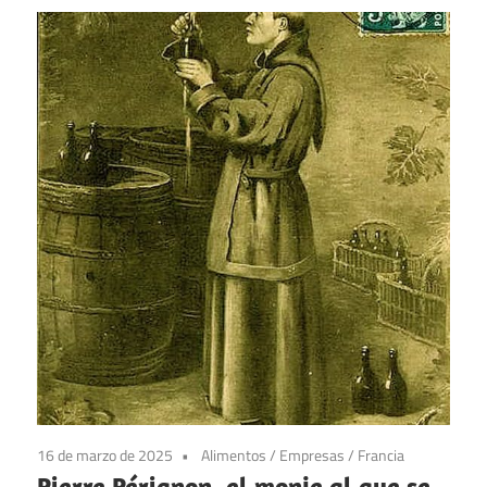
16 de marzo de 2025
Alimentos
/
Empresas
/
Francia
Pierre Pérignon, el monje al que se