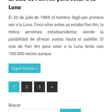
Luna
El 20 de julio de 1969 el hombre llegó por primera
vez a la Luna. Cinco años antes ya estaba Pan Am, la
mítica aerolínea estadounidense, viendo la
posibilidad de ofrecer vuelos hasta el satélite. El
club de Pan Am para volar a la Luna tenía casi
100.000 socios aunque
Seguir leyendo
Paginación
Entradas
1
2
3
»
siguientes
de
entradas
Buscar