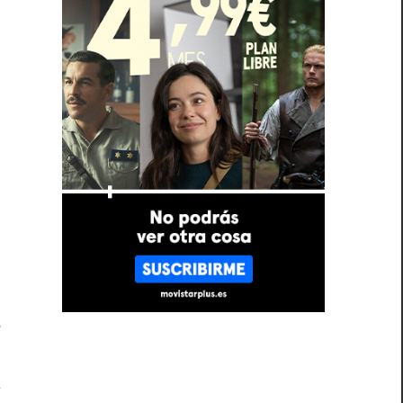
e
e
n