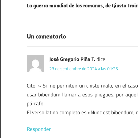
cultura
La guerra mundial de los romanos, de Giusto Trai
de
popular
entradas
Empresas
Frases
Un comentario
José Gregorio Piña T.
dice:
23 de septiembre de 2024 a las 01:25
Cito: » Si me permiten un chiste malo, en el cas
usar bibendum llamar a esos pliegues, por aquell
párrafo.
El verso latino completo es «Nunc est bibendum, n
Responder