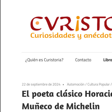
Saltar
al
contenido
Curiosidades
y
anécdotas
¿Quién es Curistoria?
Contacto
Libr
de
la
historia
22 de septiembre de 2024
Automoción
/
Cultura Popular
El poeta clásico Horac
Muñeco de Michelin