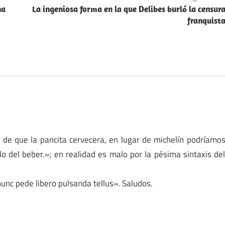
na
La ingeniosa forma en la que Delibes burló la censur
franquist
o de que la pancita cervecera, en lugar de michelín podríamo
o del beber.»; en realidad es malo por la pésima sintaxis de
unc pede libero pulsanda tellus». Saludos.