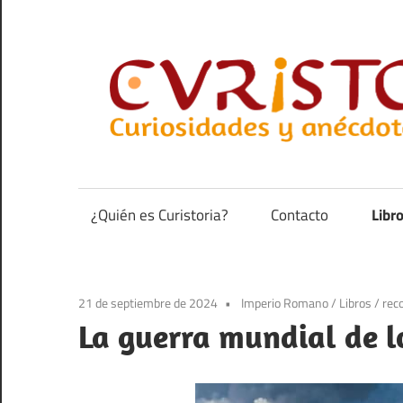
Saltar
al
contenido
Curiosidades
y
anécdotas
¿Quién es Curistoria?
Contacto
Libr
de
la
historia
21 de septiembre de 2024
Imperio Romano
/
Libros
/
rec
La guerra mundial de l