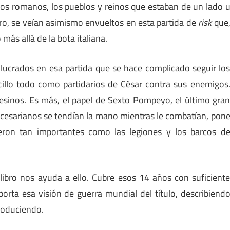
nios romanos, los pueblos y reinos que estaban de un lado 
ro, se veían asimismo envueltos en esta partida de
risk
que
más allá de la bota italiana.
lucrados en esa partida que se hace complicado seguir lo
illo todo como partidarios de César contra sus enemigos
sinos. Es más, el papel de Sexto Pompeyo, el último gra
 cesarianos se tendían la mano mientras le combatían, pon
fueron tan importantes como las legiones y los barcos d
libro nos ayuda a ello. Cubre esos 14 años con suficient
rta esa visión de guerra mundial del título, describiend
produciendo.