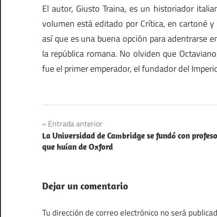
El autor, Giusto Traina, es un historiador ital
volumen está editado por Crítica, en cartoné y l
así que es una buena opción para adentrarse e
la república romana. No olviden que Octaviano
fue el primer emperador, el fundador del Imper
Imperio
Navegación
Entrada anterior
Romano
La Universidad de Cambridge se fundó con profeso
de
Libros
que huían de Oxford
entradas
Recomendaciones
Dejar un comentario
Tu dirección de correo electrónico no será publicad