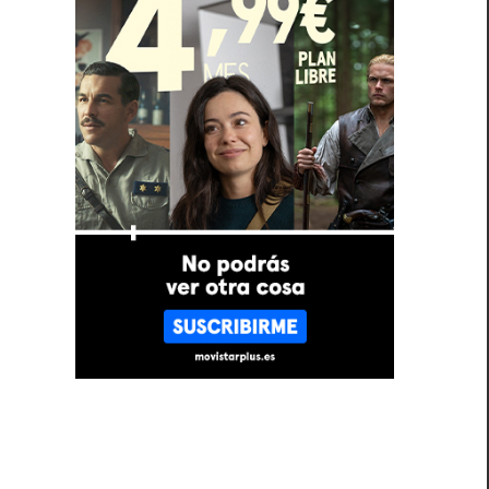
l
s
ó