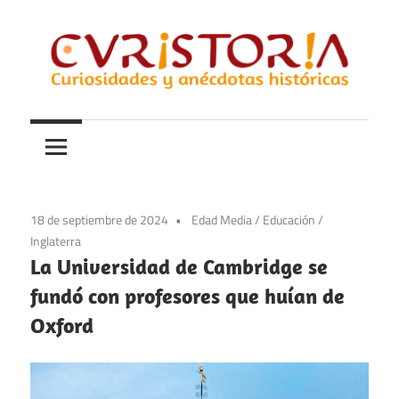
Saltar
al
contenido
Curiosidades
Curistoria
y
anécdotas
de
la
18 de septiembre de 2024
Edad Media
/
Educación
/
historia
Inglaterra
La Universidad de Cambridge se
fundó con profesores que huían de
Oxford