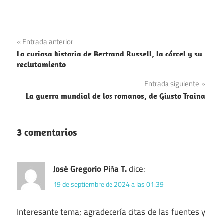
Edad
Navegación
Entrada anterior
Media
La curiosa historia de Bertrand Russell, la cárcel y su
de
Educación
reclutamiento
entradas
Inglaterra
Entrada siguiente
La guerra mundial de los romanos, de Giusto Traina
3 comentarios
José Gregorio Piña T.
dice:
19 de septiembre de 2024 a las 01:39
Interesante tema; agradecería citas de las fuentes y