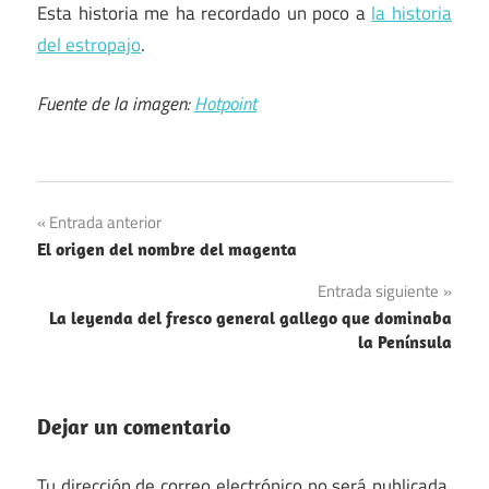
Esta historia me ha recordado un poco a
la historia
del estropajo
.
Fuente de la imagen:
Hotpoint
Empresas
Navegación
Entrada anterior
inventos
El origen del nombre del magenta
de
Entrada siguiente
entradas
La leyenda del fresco general gallego que dominaba
la Península
Dejar un comentario
Tu dirección de correo electrónico no será publicada.