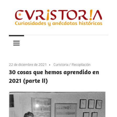
Saltar
al
contenido
Curiosidades
Curistoria
y
anécdotas
de
la
22 de diciembre de 2021
Curistoria
/
Recopilación
historia
30 cosas que hemos aprendido en
2021 (parte II)