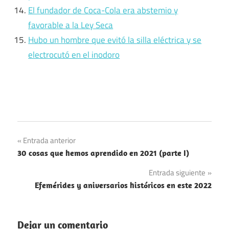
El fundador de Coca-Cola era abstemio y
favorable a la Ley Seca
Hubo un hombre que evitó la silla eléctrica y se
electrocutó en el inodoro
Curistoria
Navegación
Entrada anterior
Recopilación
30 cosas que hemos aprendido en 2021 (parte I)
de
Entrada siguiente
entradas
Efemérides y aniversarios históricos en este 2022
Dejar un comentario