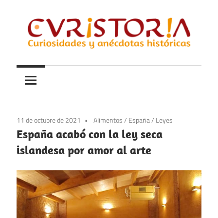
Saltar
al
contenido
Curiosidades
Curistoria
y
anécdotas
de
la
11 de octubre de 2021
Alimentos
/
España
/
Leyes
historia
España acabó con la ley seca
islandesa por amor al arte