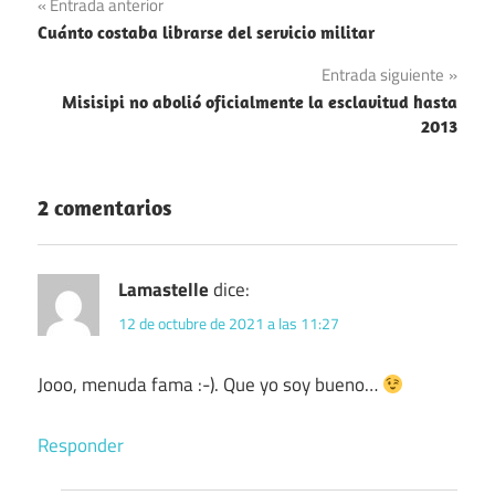
Navegación
Entrada anterior
España
Cuánto costaba librarse del servicio militar
de
Leyes
Entrada siguiente
entradas
Misisipi no abolió oficialmente la esclavitud hasta
2013
2 comentarios
Lamastelle
dice:
12 de octubre de 2021 a las 11:27
Jooo, menuda fama :-). Que yo soy bueno…
Responder