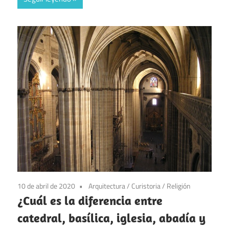
10 de abril de 2020
Arquitectura
/
Curistoria
/
Religión
¿Cuál es la diferencia entre
catedral, basílica, iglesia, abadía y