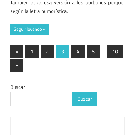
También atiza esa versión a los borbones porque,
según la letra humorística,
Seguir leyendo
Paginación
Entradas
«
1
2
3
4
5
…
10
anteriores
de
Entradas
»
entradas
siguientes
Buscar
Buscar