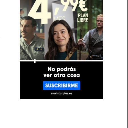
a
n
o
,
e