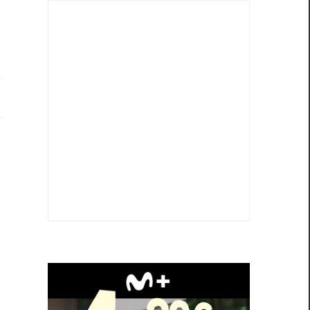
l
s
e
o
s