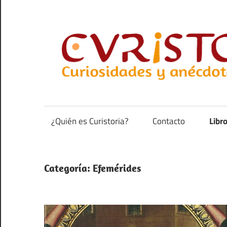
Saltar
al
contenido
Curiosidades
y
anécdotas
¿Quién es Curistoria?
Contacto
Libr
de
la
historia
Categoría:
Efemérides