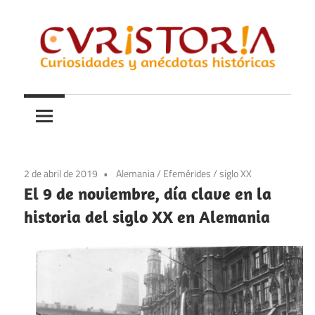
Saltar
al
contenido
Curiosidades
Curistoria
y
anécdotas
de
la
2 de abril de 2019
Alemania
/
Efemérides
/
siglo XX
historia
El 9 de noviembre, día clave en la
historia del siglo XX en Alemania