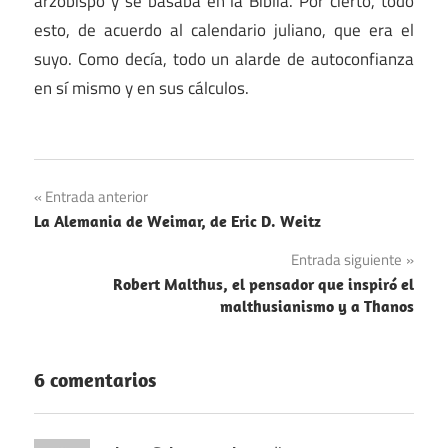
arzobispo y se basaba en la Biblia. Por cierto, todo
esto, de acuerdo al calendario juliano, que era el
suyo. Como decía, todo un alarde de autoconfianza
en sí mismo y en sus cálculos.
Navegación
Entrada anterior
La Alemania de Weimar, de Eric D. Weitz
de
Entrada siguiente
entradas
Robert Malthus, el pensador que inspiró el
malthusianismo y a Thanos
6 comentarios