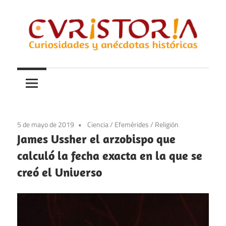
Saltar
al
contenido
Curiosidades
Curistoria
y
anécdotas
de
la
5 de mayo de 2019
Ciencia
/
Efemérides
/
Religión
historia
James Ussher el arzobispo que
calculó la fecha exacta en la que se
creó el Universo