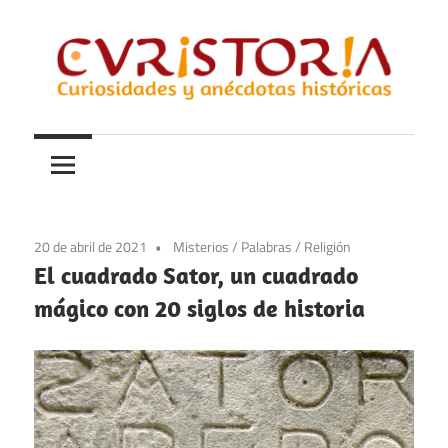
Saltar
al
contenido
Curiosidades
Curistoria
y
anécdotas
de
la
20 de abril de 2021
Misterios
/
Palabras
/
Religión
historia
El cuadrado Sator, un cuadrado
mágico con 20 siglos de historia