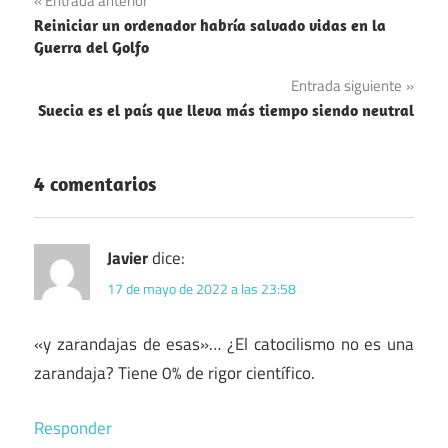
Navegación
Entrada anterior
Palabras
Reiniciar un ordenador habría salvado vidas en la
de
Guerra del Golfo
Religión
entradas
Entrada siguiente
Suecia es el país que lleva más tiempo siendo neutral
4 comentarios
Javier
dice:
17 de mayo de 2022 a las 23:58
«y zarandajas de esas»… ¿El catocilismo no es una
zarandaja? Tiene 0% de rigor científico.
Responder