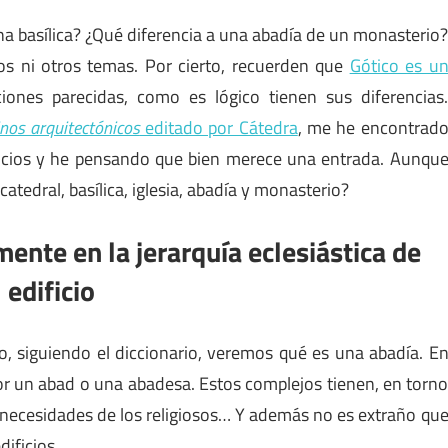
na basílica? ¿Qué diferencia a una abadía de un monasterio
los ni otros temas. Por cierto, recuerden que
Gótico es u
iones parecidas, como es lógico tienen sus diferencias
inos arquitectónicos
editado por Cátedra
, me he encontrad
ficios y he pensando que bien merece una entrada. Aunqu
catedral, basílica, iglesia, abadía y monasterio?
mente en la jerarquía eclesiástica de
 edificio
o, siguiendo el diccionario, veremos qué es una abadía. E
r un abad o una abadesa. Estos complejos tienen, en torn
las necesidades de los religiosos… Y además no es extraño qu
dificios.