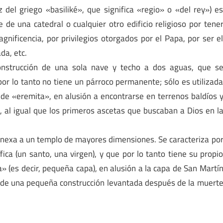
ez del griego «basiliké», que significa «regio» o «del rey») e
de una catedral o cualquier otro edificio religioso por tene
ificencia, por privilegios otorgados por el Papa, por ser e
da, etc.
onstrucción de una sola nave y techo a dos aguas, que s
or lo tanto no tiene un párroco permanente; sólo es utilizad
 de «eremita», en alusión a encontrarse en terrenos baldíos 
al igual que los primeros ascetas que buscaban a Dios en l
anexa a un templo de mayores dimensiones. Se caracteriza po
ca (un santo, una virgen), y que por lo tanto tiene su propi
la» (es decir, pequeña capa), en alusión a la capa de San Martí
 de una pequeña construcción levantada después de la muert