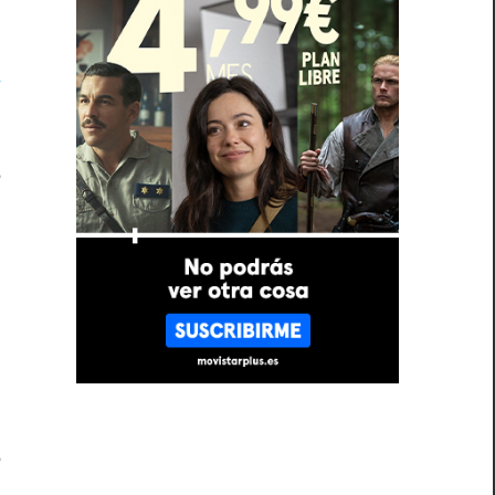
?
n
.
o
e
n
o
e