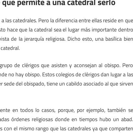
e que permite a una catedral serlo
a las catedrales. Pero la diferencia entre ellas reside en qu
Esto hace que la catedral sea el lugar más importante dentr
ta de la jerarquía religiosa. Dicho esto, una basílica bie
catedral.
 grupo de clérigos que asisten y aconsejan al obispo. Per
de no hay obispo. Estos colegios de clérigos dan lugar a la
ser sede del obispado, tiene un cabildo asociado al que sirve
mente en todos lo casos, porque, por ejemplo, también s
adas órdenes religiosas donde en tiempos hubo un abad
os con el mismo rango que las catedrales ya que comparte