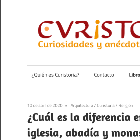
Saltar
al
contenido
Curiosidades
y
anécdotas
¿Quién es Curistoria?
Contacto
Libr
de
la
historia
10 de abril de 2020
Arquitectura
/
Curistoria
/
Religión
¿Cuál es la diferencia e
iglesia, abadía y mona