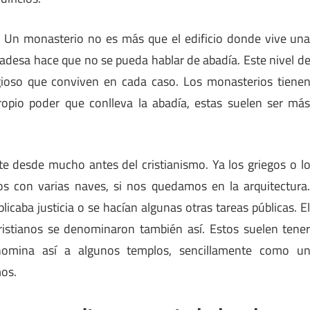
? Un monasterio no es más que el edificio donde vive un
adesa hace que no se pueda hablar de abadía. Este nivel d
gioso que conviven en cada caso. Los monasterios tiene
opio poder que conlleva la abadía, estas suelen ser má
ste desde mucho antes del cristianismo. Ya los griegos o l
ados con varias naves, si nos quedamos en la arquitectura
icaba justicia o se hacían algunas otras tareas públicas. E
ristianos se denominaron también así. Estos suelen tene
denomina así a algunos templos, sencillamente como u
os.