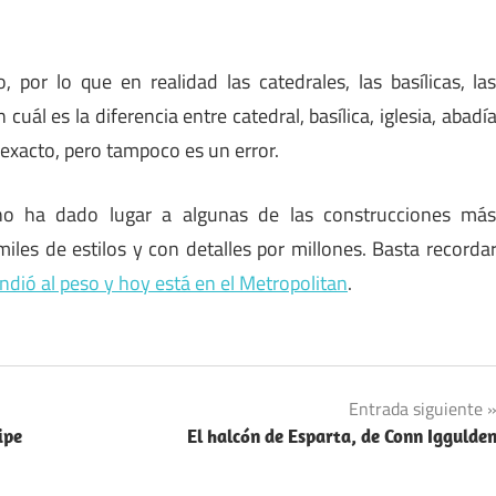
, por lo que en realidad las catedrales, las basílicas, la
cuál es la diferencia entre catedral, basílica, iglesia, abadí
 exacto, pero tampoco es un error.
ano ha dado lugar a algunas de las construcciones má
iles de estilos y con detalles por millones. Basta recorda
endió al peso y hoy está en el Metropolitan
.
Entrada siguiente
ipe
El halcón de Esparta, de Conn Iggulde