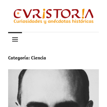
Saltar
al
contenido
Curiosidades
Curistoria
y
anécdotas
de
la
Categoría:
Ciencia
historia