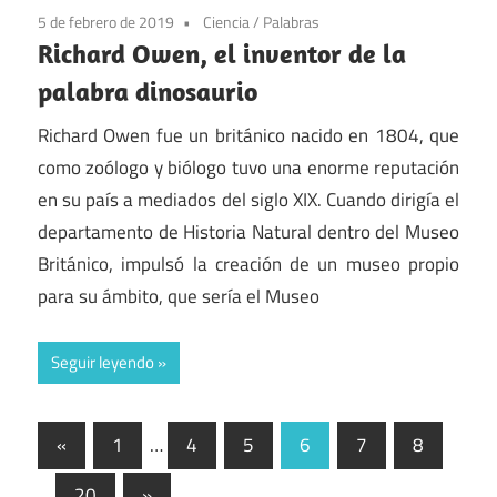
5 de febrero de 2019
Ciencia
/
Palabras
Richard Owen, el inventor de la
palabra dinosaurio
Richard Owen fue un británico nacido en 1804, que
como zoólogo y biólogo tuvo una enorme reputación
en su país a mediados del siglo XIX. Cuando dirigía el
departamento de Historia Natural dentro del Museo
Británico, impulsó la creación de un museo propio
para su ámbito, que sería el Museo
Seguir leyendo
Paginación
Entradas
«
1
…
4
5
6
7
8
anteriores
de
Entradas
…
20
»