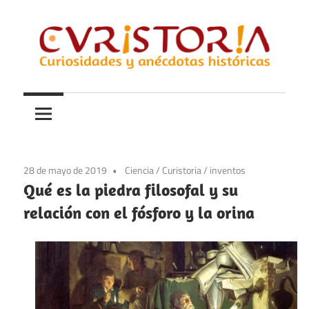
Saltar
al
contenido
Curiosidades
Curistoria
y
anécdotas
de
la
28 de mayo de 2019
Ciencia
/
Curistoria
/
inventos
historia
Qué es la piedra filosofal y su
relación con el fósforo y la orina