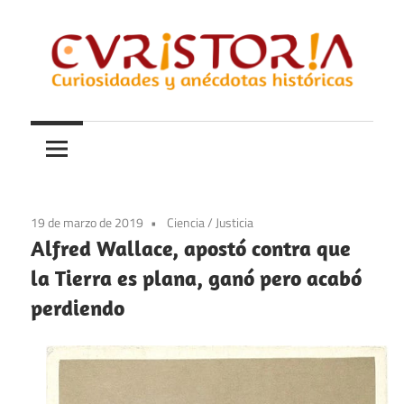
Saltar
al
contenido
Curiosidades
Curistoria
y
anécdotas
de
la
19 de marzo de 2019
Ciencia
/
Justicia
historia
Alfred Wallace, apostó contra que
la Tierra es plana, ganó pero acabó
perdiendo