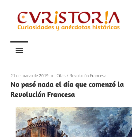
Saltar
al
contenido
Curiosidades
Curistoria
y
anécdotas
de
la
21 de marzo de 2019
Citas
/
Revolución Francesa
historia
No pasó nada el día que comenzó la
Revolución Francesa