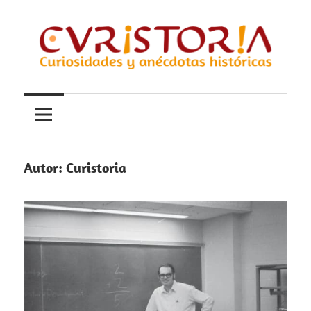
Saltar
al
contenido
Curiosidades
Curistoria
y
anécdotas
de
la
Autor:
Curistoria
historia