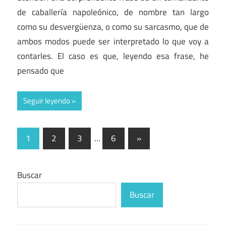
de caballería napoleónico, de nombre tan largo
como su desvergüenza, o como su sarcasmo, que de
ambos modos puede ser interpretado lo que voy a
contarles. El caso es que, leyendo esa frase, he
pensado que
Seguir leyendo
Paginación
Entradas
1
2
3
…
6
»
siguientes
de
entradas
Buscar
Buscar