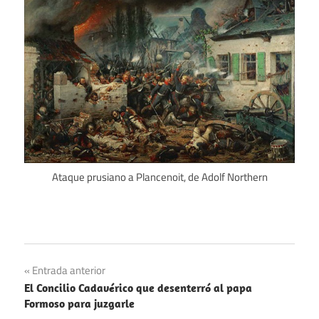
Ataque prusiano a Plancenoit, de Adolf Northern
Arte
Navegación
Entrada anterior
Napoleónico
El Concilio Cadavérico que desenterró al papa
de
Formoso para juzgarle