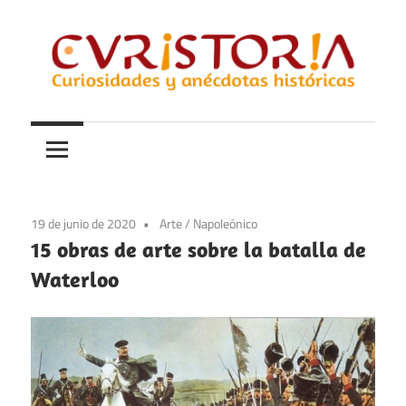
Saltar
al
contenido
Curiosidades
Curistoria
y
anécdotas
de
la
19 de junio de 2020
Arte
/
Napoleónico
historia
15 obras de arte sobre la batalla de
Waterloo