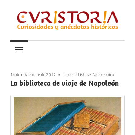
Saltar
al
contenido
Curiosidades
Curistoria
y
anécdotas
de
la
14 de noviembre de 2017
Libros
/
Listas
/
Napoleónico
historia
La biblioteca de viaje de Napoleón