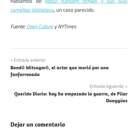
hablamos de
Abdul Kassem Ismael y sus 400
camellos-biblioteca
, un caso parecido.
Fuente:
Open Culture
y NYTimes
Navegación
Entrada anterior
Bandō Mitsugorō, el actor que murió por una
de
fanfarronada
entradas
Entrada siguiente
Querido Diario: hoy ha empezado la guerra, de Pilar
Duaygües
Dejar un comentario