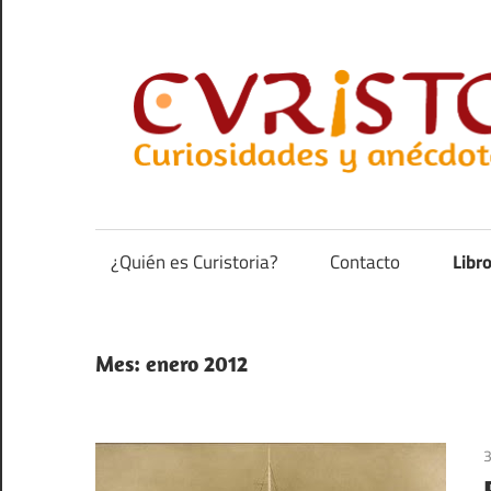
Saltar
al
contenido
Curiosidades
y
anécdotas
¿Quién es Curistoria?
Contacto
Libr
de
la
historia
Mes:
enero 2012
3