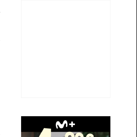
r
l
l
s
l
n
o