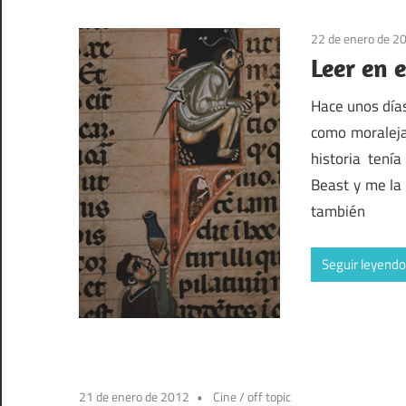
22 de enero de 2
Leer en 
Hace unos días
como moraleja
historia tení
Beast y me la 
también
Seguir leyendo
21 de enero de 2012
Cine
/
off topic