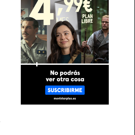
a
o
l
e
r