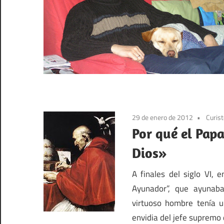
29 de enero de 2012
Curist
Por qué el Papa
Dios»
A finales del siglo VI, 
Ayunador”, que ayunab
virtuoso hombre tenía un
envidia del jefe supremo d