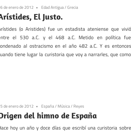
6 de enero de 2012
Edad Antigua
/
Grecia
Arístides, El Justo.
Arístides (o Aristides) fue un estadista ateniense que vivi
entre el 530 a.C. y el 468 a.C. Metido en política fu
condenado al ostracismo en el año 482 a.C. Y es entonce
cuando tiene lugar la curistoria que voy a narrarles, que com
5 de enero de 2012
España
/
Música
/
Reyes
Origen del himno de España
Hace hoy un año y doce días que escribí una curistoria sobr