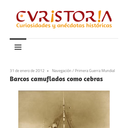
Saltar
al
contenido
Curiosidades
Curistoria
y
anécdotas
de
la
31 de enero de 2012
Navegación
/
Primera Guerra Mundial
historia
Barcos camuflados como cebras