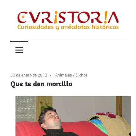
Saltar
al
contenido
Curiosidades
Curistoria
y
anécdotas
de
la
30 de enero de 2012
Animales
/
Dichos
historia
Que te den morcilla